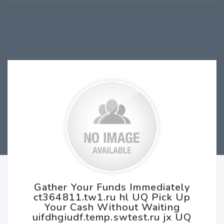
Gather Your Funds Immediately
ct364811.tw1.ru hl UQ Pick Up
Your Cash Without Waiting
uifdhgiudf.temp.swtest.ru jx UQ