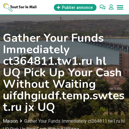
Aller
Publier annonce
au
contenu
Gather Your Funds
Immediately
ct364811.tw1.ru hl
UQ Pick Up Your Cash
Without Waiting
uifdhgiudf.temp.swtes
t.ru jx UQ
Maison
Gather Your Funds Immediately ct364811.tw1.ru hl