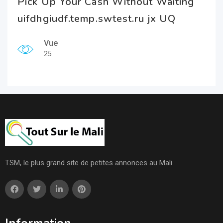
Pick Up Your Cash Without Waiting
uifdhgiudf.temp.swtest.ru jx UQ
Vue
25
TSM, le plus grand site de petites annonces au Mali.