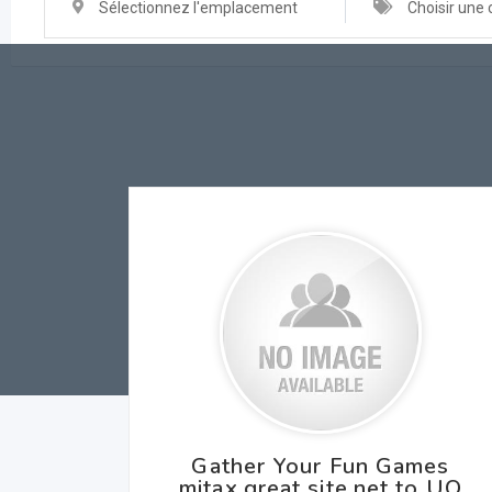
Sélectionnez l'emplacement
Choisir une 
Gather Your Fun Games
mitax.great site.net to UQ