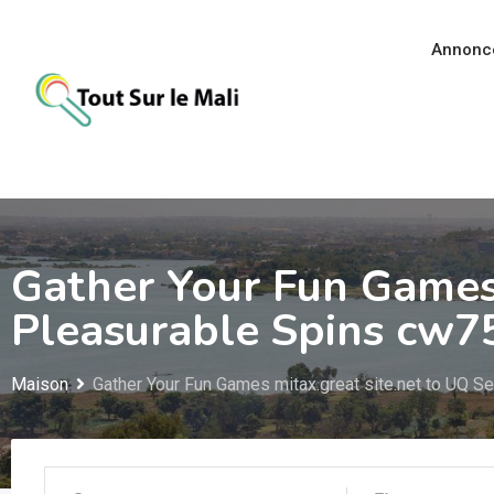
Aller
au
Annonc
contenu
Gather Your Fun Games 
Pleasurable Spins cw7
Maison
Gather Your Fun Games mitax.great site.net to UQ S