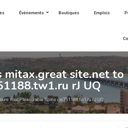
es
Évènements
Boutiques
Emplois
P
Co
mitax.great site.net to
51188.tw1.ru rJ UQ
ecure Your Pleasurable Spins cw751188.tw1.ru rJ UQ