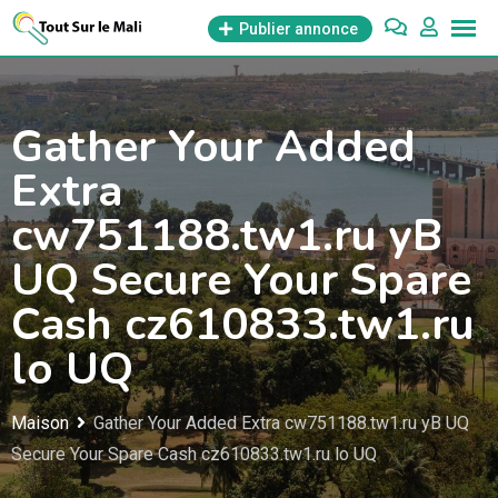
Aller
Publier annonce
au
contenu
Gather Your Added
Extra
cw751188.tw1.ru yB
UQ Secure Your Spare
Cash cz610833.tw1.ru
lo UQ
Maison
Gather Your Added Extra cw751188.tw1.ru yB UQ
Secure Your Spare Cash cz610833.tw1.ru lo UQ