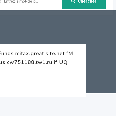
Chercher
nds mitax.great site.net fM
us cw751188.tw1.ru if UQ