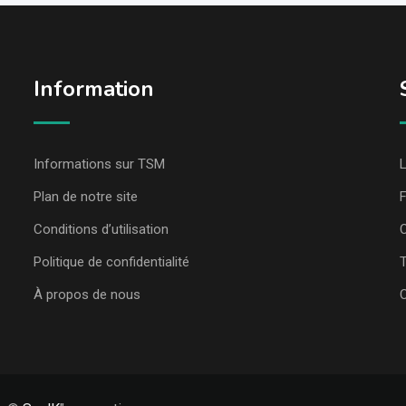
Information
Informations sur TSM
L
Plan de notre site
Conditions d’utilisation
C
Politique de confidentialité
T
À propos de nous