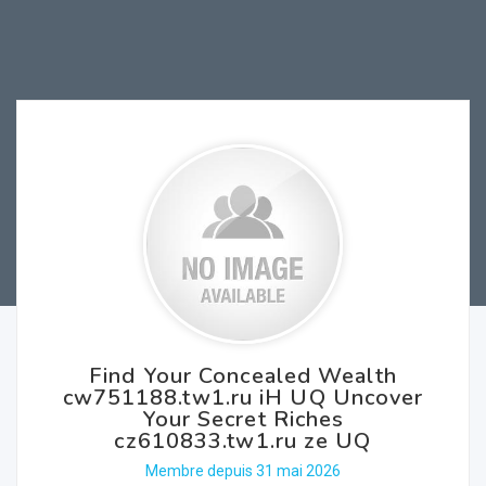
Find Your Concealed Wealth
cw751188.tw1.ru iH UQ Uncover
Your Secret Riches
cz610833.tw1.ru ze UQ
Membre depuis 31 mai 2026