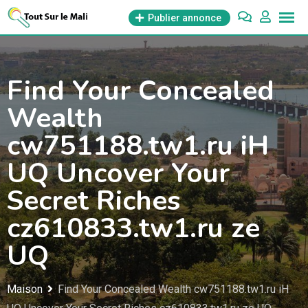
Aller
Publier annonce
au
contenu
Find Your Concealed
Wealth
cw751188.tw1.ru iH
UQ Uncover Your
Secret Riches
cz610833.tw1.ru ze
UQ
Maison
Find Your Concealed Wealth cw751188.tw1.ru iH