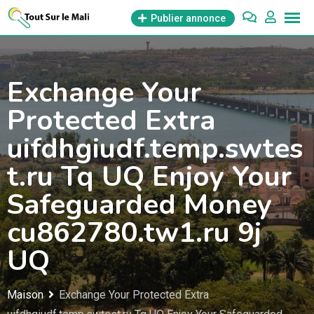
Aller
Publier annonce
au
contenu
Exchange Your
Protected Extra
uifdhgiudf.temp.swtes
t.ru Tq UQ Enjoy Your
Safeguarded Money
cu862780.tw1.ru 9j
UQ
Maison
Exchange Your Protected Extra