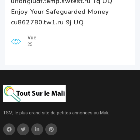
uifdhgiudf.temp.swtest.ru Tq UQ
Enjoy Your Safeguarded Money
cu862780.tw1.ru 9j UQ
Vue
25
TSM, le plus grand site de petites annonces au Mali.