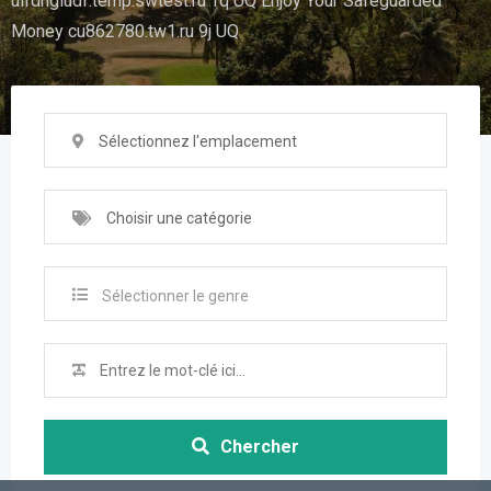
uifdhgiudf.temp.swtest.ru Tq UQ Enjoy Your Safeguarded
Money cu862780.tw1.ru 9j UQ
Sélectionnez l'emplacement
Choisir une catégorie
Sélectionner le genre
Chercher