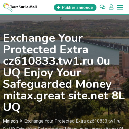
Aller
Publier annonce
au
contenu
Exchange Your
Protected Extra
cz610833.tw1.ru 0u
UQ Enjoy Your
Safeguarded Money
mitax.great site.net 8L
UQ
Maison
Exchange Your Protected Extra cz610833.tw1.ru