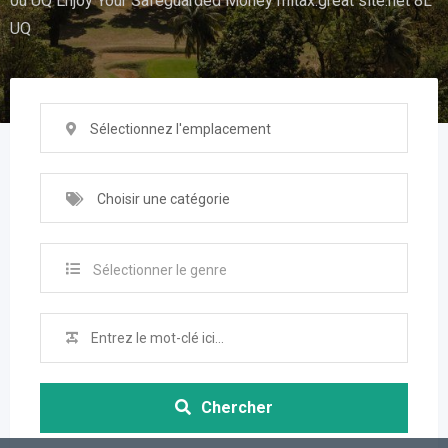
0u UQ Enjoy Your Safeguarded Money mitax.great site.net 8L
UQ
Sélectionnez l'emplacement
Choisir une catégorie
Sélectionner le genre
Chercher