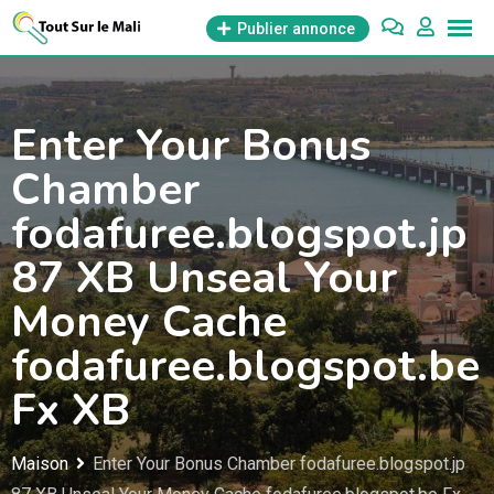
Aller
Publier annonce
au
contenu
Enter Your Bonus
Chamber
fodafuree.blogspot.jp
87 XB Unseal Your
Money Cache
fodafuree.blogspot.be
Fx XB
Maison
Enter Your Bonus Chamber fodafuree.blogspot.jp