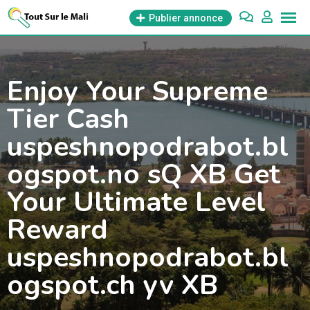
Aller
Publier annonce
au
contenu
Enjoy Your Supreme
Tier Cash
uspeshnopodrabot.bl
ogspot.no sQ XB Get
Your Ultimate Level
Reward
uspeshnopodrabot.bl
ogspot.ch yv XB