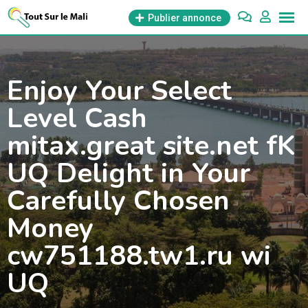
Aller
Publier annonce
au
contenu
Enjoy Your Select
Level Cash
mitax.great site.net fK
UQ Delight in Your
Carefully Chosen
Money
cw751188.tw1.ru wi
UQ