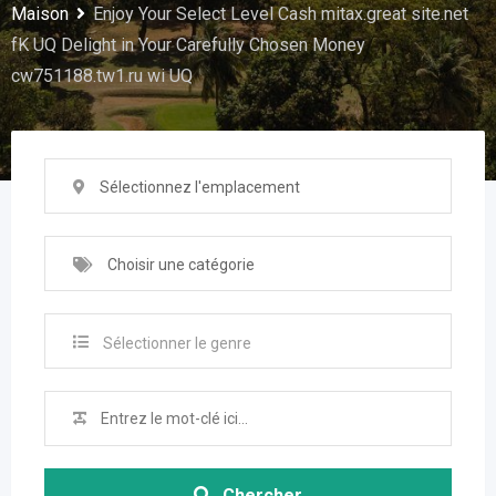
Maison
Enjoy Your Select Level Cash mitax.great site.net
fK UQ Delight in Your Carefully Chosen Money
cw751188.tw1.ru wi UQ
Sélectionnez l'emplacement
Choisir une catégorie
Sélectionner le genre
Chercher