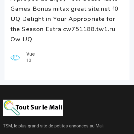
Games Bonus mitax.great site.net f0
UQ Delight in Your Appropriate for
the Season Extra cw751188.tw1.ru
Ow UQ
Vue
10
TSM, le plus grand site de petites annonces au Mali.