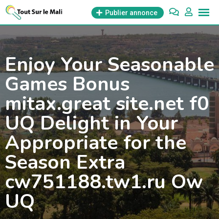
Aller
Publier annonce
au
contenu
Enjoy Your Seasonable
Games Bonus
mitax.great site.net f0
UQ Delight in Your
Appropriate for the
Season Extra
cw751188.tw1.ru Ow
UQ