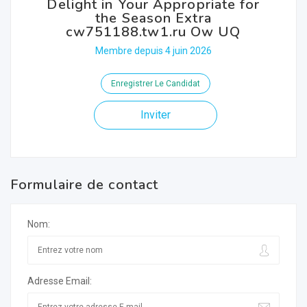
Delight in Your Appropriate for
the Season Extra
cw751188.tw1.ru Ow UQ
Membre depuis 4 juin 2026
Enregistrer Le Candidat
Inviter
Formulaire de contact
Nom:
Adresse Email: