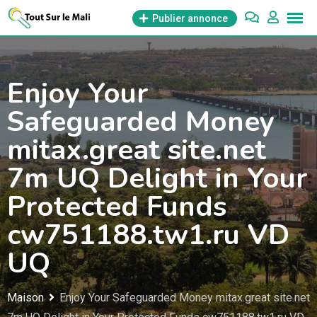
Aller
Publier annonce
au
contenu
Enjoy Your
Safeguarded Money
mitax.great site.net
7m UQ Delight in Your
Protected Funds
cw751188.tw1.ru VD
UQ
Maison
Enjoy Your Safeguarded Money mitax.great site.net