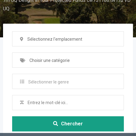
7m UQ Delight in Your Protected Funds cw751188.tw1.ru VD
UQ
Sélectionnez l'emplacement
Choisir une catégorie
Sélectionner le genre
Chercher