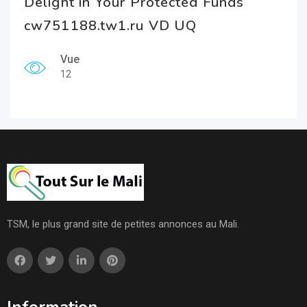
Delight in Your Protected Funds
cw751188.tw1.ru VD UQ
Vue
12
TSM, le plus grand site de petites annonces au Mali.