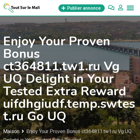
Aller
Publier annonce
au
contenu
Enjoy Your Proven
Bonus
ct364811.tw1.ru Vg
UQ Delight in Your
Tested Extra Reward
uifdhgiudf.temp.swtes
t.ru Go UQ
Maison
Enjoy Your Proven Bonus ct364811.tw1.ru Vg UQ