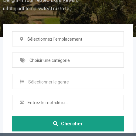
Delight in Your Tested Extra Reward
uifdhgiudf.temp.swtest.ru Go UQ
Sélectionnez l'emplacement
Choisir une catégorie
Sélectionner le genre
Chercher