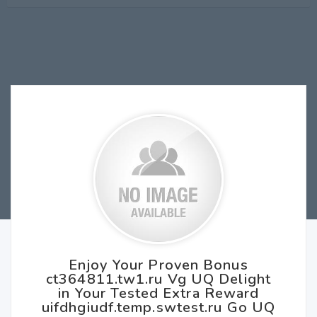
Enjoy Your Proven Bonus
ct364811.tw1.ru Vg UQ Delight
in Your Tested Extra Reward
uifdhgiudf.temp.swtest.ru Go UQ