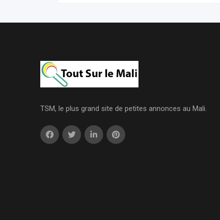
TSM, le plus grand site de petites annonces au Mali.