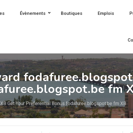
es
Évènements
Boutiques
Emplois
P
Co
ward fodafuree.blogspot
dafuree.blogspot.be fm 
o XB Get Your Preferential Bonus fodafuree.blogspot.be fm XB