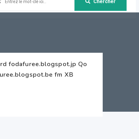
Chercher
rd fodafuree.blogspot.jp Qo
furee.blogspot.be fm XB