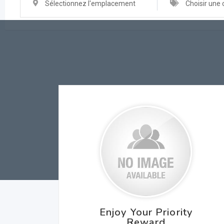
Sélectionnez l'emplacement
Choisir une 
Enjoy Your Priority
Reward