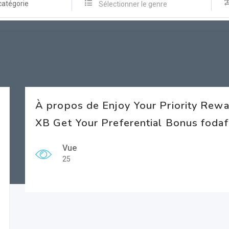
catégorie
Sélectionner le genre
À propos de Enjoy Your Priority Rewa
XB Get Your Preferential Bonus foda
Vue
25