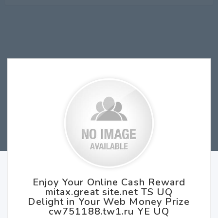
Enjoy Your Online Cash Reward
mitax.great site.net TS UQ
Delight in Your Web Money Prize
cw751188.tw1.ru YE UQ