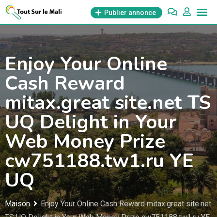
Aller
Publier annonce
au
contenu
Enjoy Your Online
Cash Reward
mitax.great site.net TS
UQ Delight in Your
Web Money Prize
cw751188.tw1.ru YE
UQ
Maison
Enjoy Your Online Cash Reward mitax.great site.net