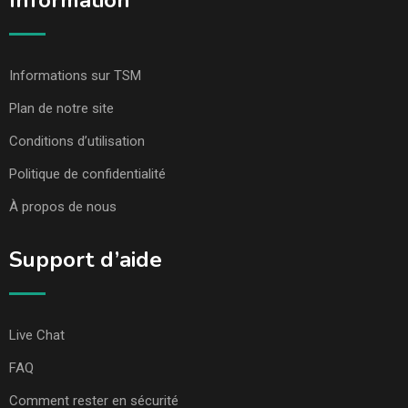
Information
Informations sur TSM
Plan de notre site
Conditions d’utilisation
Politique de confidentialité
À propos de nous
Support d’aide
Live Chat
FAQ
Comment rester en sécurité