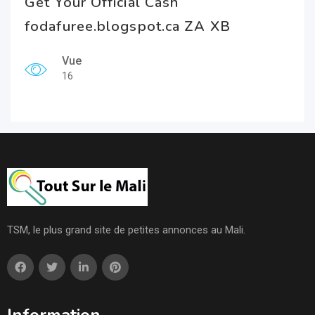
Get Your Official Cash
fodafuree.blogspot.ca ZA XB
Vue
16
TSM, le plus grand site de petites annonces au Mali.