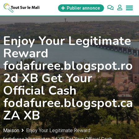
Aller
Publier annonce
au
contenu
Enjoy Your Legitimate
Reward
fodafuree.blogspot.ro
2d XB Get Your
Official Cash
fodafuree.blogspot.ca
ZA XB
Maison
Enjoy Your Legitimate Reward