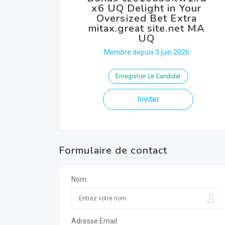
x6 UQ Delight in Your
Oversized Bet Extra
mitax.great site.net MA
UQ
Membre depuis 3 juin 2026
Enregistrer Le Candidat
Inviter
Formulaire de contact
Nom:
Adresse Email: