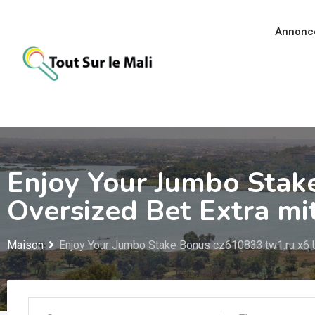
Aller
au
Annonc
contenu
Enjoy Your Jumbo Stak
Oversized Bet Extra mi
Maison
Enjoy Your Jumbo Stake Bonus cz610833.tw1.ru x6 UQ