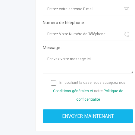
Numéro de téléphone:
Message :
En cochant la case, vous acceptez nos
Conditions générales et
notre
Politique de
confidentialité