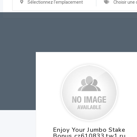
Sélectionnez l'emplacement
Choisir une 
Enjoy Your Jumbo Stake
Bonus cz610833.tw1.ru