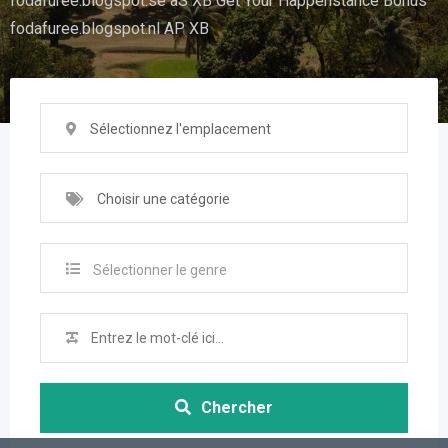
fodafuree.blogspot.se aS XB Get Your Happenstance Bonus
fodafuree.blogspot.nl AP XB
Sélectionnez l'emplacement
Choisir une catégorie
Sélectionner le genre
Chercher