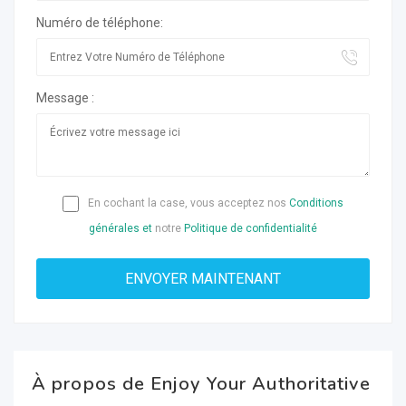
Numéro de téléphone:
Message :
En cochant la case, vous acceptez nos
Conditions
générales et
notre
Politique de confidentialité
À propos de Enjoy Your Authoritative