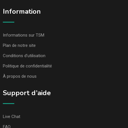
Information
Informations sur TSM
Plan de notre site
Conditions d’utilisation
Politique de confidentialité
À propos de nous
Support d’aide
Live Chat
FAQ