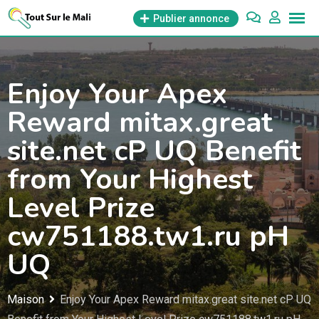
Aller
Publier annonce
au
contenu
Enjoy Your Apex
Reward mitax.great
site.net cP UQ Benefit
from Your Highest
Level Prize
cw751188.tw1.ru pH
UQ
Maison
Enjoy Your Apex Reward mitax.great site.net cP UQ