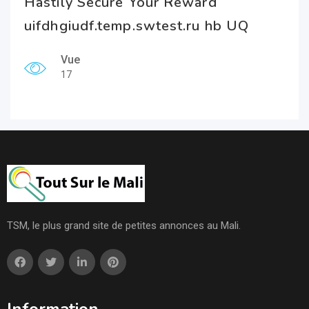
Hastily Secure Your Reward
uifdhgiudf.temp.swtest.ru hb UQ
Vue
17
TSM, le plus grand site de petites annonces au Mali.