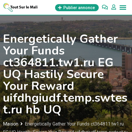
Aller
Publier annonce
au
contenu
Energetically Gather
Your Funds
ct364811.tw1.ru EG
UQ Hastily Secure
Your Reward
uifdhgiudf.temp.swtes
t.ru hb UQ
Maison
Energetically Gather Your Funds ct364811.tw1.ru