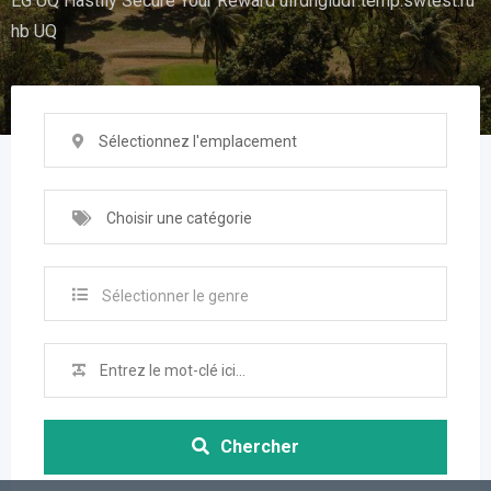
EG UQ Hastily Secure Your Reward uifdhgiudf.temp.swtest.ru
hb UQ
Sélectionnez l'emplacement
Choisir une catégorie
Sélectionner le genre
Chercher