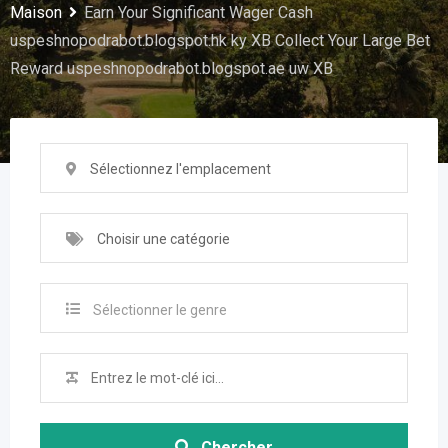
Maison
Earn Your Significant Wager Cash
uspeshnopodrabot.blogspot.hk ky XB Collect Your Large Bet
Reward uspeshnopodrabot.blogspot.ae uw XB
Sélectionnez l'emplacement
Choisir une catégorie
Sélectionner le genre
Chercher