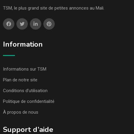
TSM, le plus grand site de petites annonces au Mali.
Information
Informations sur TSM
Plan de notre site
Conditions d’utilisation
Politique de confidentialité
À propos de nous
Support d’aide