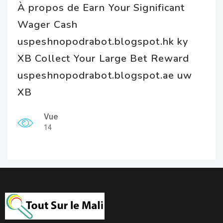
À propos de Earn Your Significant
Wager Cash
uspeshnopodrabot.blogspot.hk ky
XB Collect Your Large Bet Reward
uspeshnopodrabot.blogspot.ae uw
XB
Vue
14