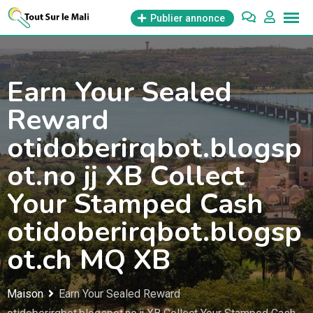
Aller
Publier annonce
au
contenu
Earn Your Sealed
Reward
otidoberirqbot.blogsp
ot.no jj XB Collect
Your Stamped Cash
otidoberirqbot.blogsp
ot.ch MQ XB
Maison
Earn Your Sealed Reward