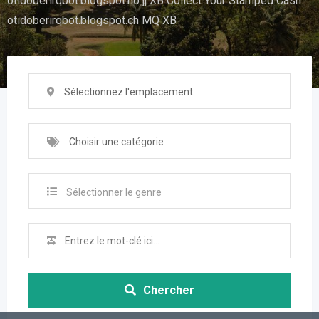
otidoberirqbot.blogspot.no jj XB Collect Your Stamped Cash
otidoberirqbot.blogspot.ch MQ XB
Sélectionnez l'emplacement
Choisir une catégorie
Sélectionner le genre
Chercher