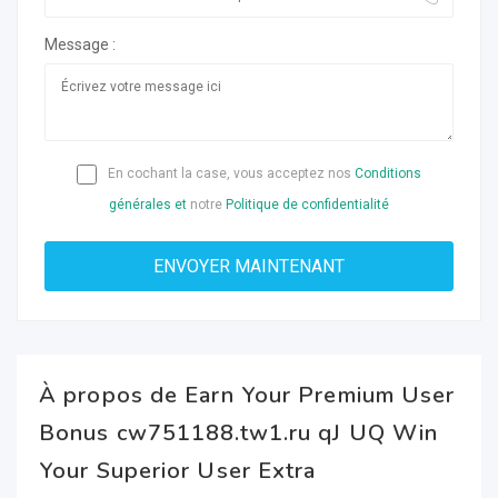
Message :
En cochant la case, vous acceptez nos
Conditions
générales et
notre
Politique de confidentialité
À propos de Earn Your Premium User
Bonus cw751188.tw1.ru qJ UQ Win
Your Superior User Extra