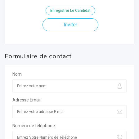
Enregistrer Le Candidat
Inviter
Formulaire de contact
Nom:
Adresse Email:
Numéro de téléphone: