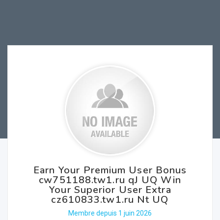
Earn Your Premium User Bonus
cw751188.tw1.ru qJ UQ Win
Your Superior User Extra
cz610833.tw1.ru Nt UQ
Membre depuis 1 juin 2026