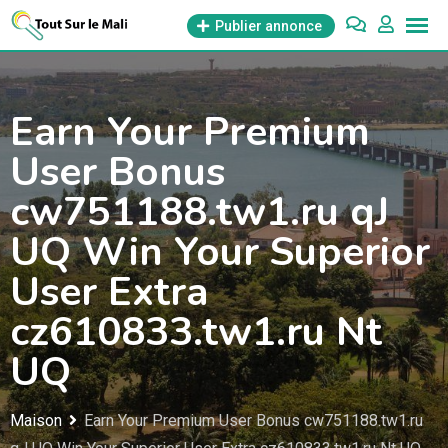
Aller
Publier annonce
au
contenu
Earn Your Premium
User Bonus
cw751188.tw1.ru qJ
UQ Win Your Superior
User Extra
cz610833.tw1.ru Nt
UQ
Maison
Earn Your Premium User Bonus cw751188.tw1.ru