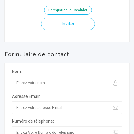
Enregistrer Le Candidat
Inviter
Formulaire de contact
Nom:
Adresse Email:
Numéro de téléphone: