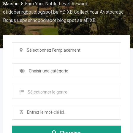
Maison
Earn Your Noble Level Reward
otidoberirqbot.blogspot.be YD XB Collect Your Aristocratic
Bonus uspeshnopodrabot.blogspot.se aE XB
Sélectionnez l'emplacement
Choisir une catégorie
Sélectionner le genre
Chercher