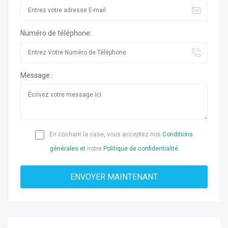
Numéro de téléphone:
Message :
En cochant la case, vous acceptez nos
Conditions
générales et
notre
Politique de confidentialité