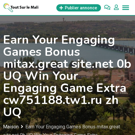
Aller
Publier annonce
au
contenu
Earn Your Engaging
Games Bonus
mitax.great site.net 0b
UQ Win Your
Engaging Game Extra
cw751188.tw1.ru zh
UQ
Maison
Earn Your Engaging Games Bonus mitax.great