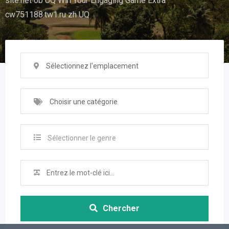
site.net 0b UQ Win Your Engaging Game Extra
cw751188.tw1.ru zh UQ
Sélectionnez l'emplacement
Choisir une catégorie
Sélectionner le genre
Chercher