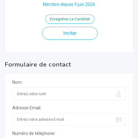
Membre depuis 4 juin 2026
Enregistrer Le Candidat
Inviter
Formulaire de contact
Nom:
Adresse Email:
Numéro de téléphone: