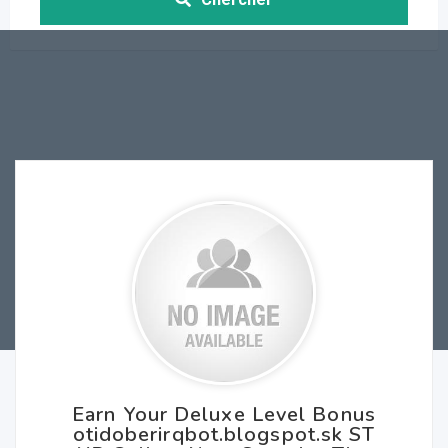
Earn Your Deluxe Level Bonus
otidoberirqbot.blogspot.sk ST