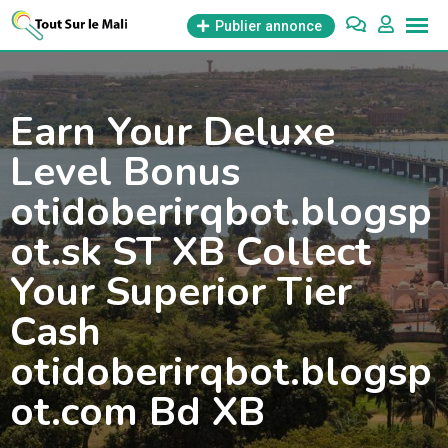
Aller
Publier annonce
au
contenu
Earn Your Deluxe
Level Bonus
otidoberirqbot.blogsp
ot.sk ST XB Collect
Your Superior Tier
Cash
otidoberirqbot.blogsp
ot.com Bd XB