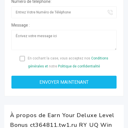
Numéro de téléphone:
Message :
En cochant la case, vous acceptez nos
Conditions
générales et
notre
Politique de confidentialité
À propos de Earn Your Deluxe Level
Bonus ct364811.tw1.ru RY UQ Win