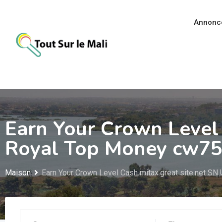
Aller
au
Annonc
contenu
Earn Your Crown Level
Royal Top Money cw75
Maison
Earn Your Crown Level Cash mitax.great site.net S