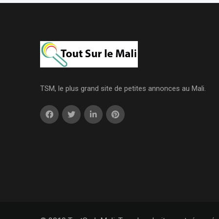
TSM, le plus grand site de petites annonces au Mali.