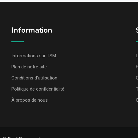
Information
Informations sur TSM
L
Plan de notre site
Conditions d’utilisation
C
Politique de confidentialité
T
À propos de nous