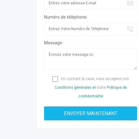
Numéro de téléphone:
Message :
En cochant la case, vous acceptez nos
Conditions générales et
notre
Politique de
confidentialité