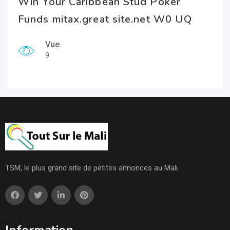
Win Your Caribbean Stud Poker
Funds mitax.great site.net W0 UQ
Vue
9
TSM, le plus grand site de petites annonces au Mali.