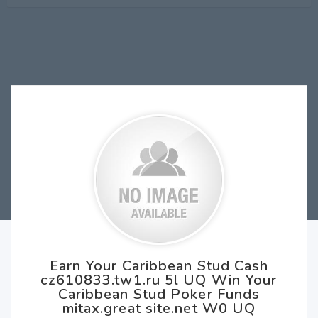
Earn Your Caribbean Stud Cash
cz610833.tw1.ru 5l UQ Win Your
Caribbean Stud Poker Funds
mitax.great site.net W0 UQ