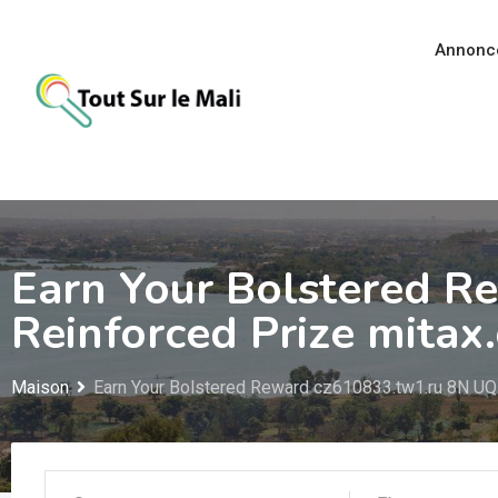
Aller
au
Annonc
contenu
Earn Your Bolstered R
Reinforced Prize mitax.
Maison
Earn Your Bolstered Reward cz610833.tw1.ru 8N UQ W