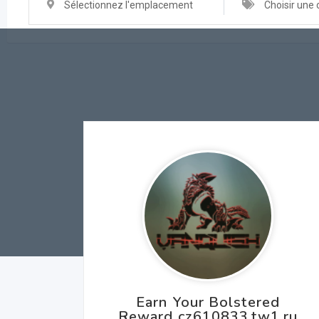
Sélectionnez l'emplacement
Choisir une 
Earn Your Bolstered
Reward cz610833.tw1.ru