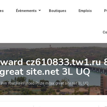
es
Évènements
Boutiques
Emplois
P
Co
eward cz610833.tw1.ru
great site.net 3L UQ
in Your Reinforced Prize mitax.great site.net 3L UQ