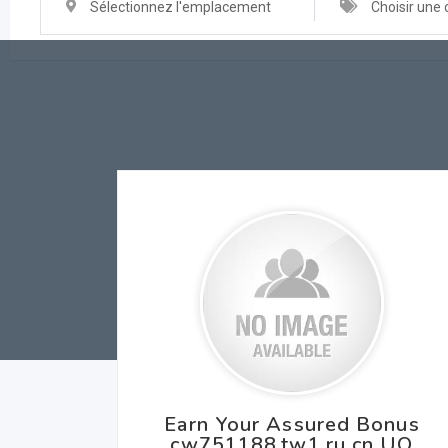
Sélectionnez l'emplacement
Choisir une 
Earn Your Assured Bonus
cw751188.tw1.ru cn UQ