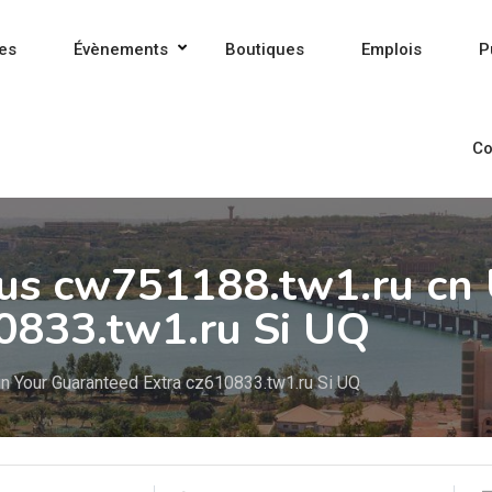
es
Évènements
Boutiques
Emplois
P
Co
nus cw751188.tw1.ru cn
0833.tw1.ru Si UQ
n Your Guaranteed Extra cz610833.tw1.ru Si UQ