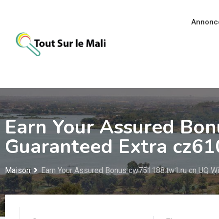
Aller
au
Annonc
contenu
Earn Your Assured Bo
Guaranteed Extra cz61
Maison
Earn Your Assured Bonus cw751188.tw1.ru cn UQ Wi