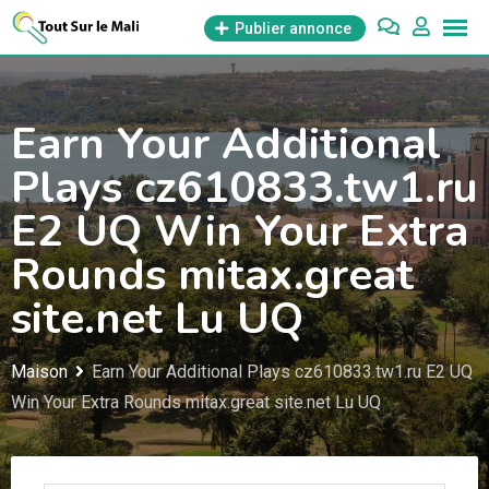
Aller
Publier annonce
au
contenu
Earn Your Additional
Plays cz610833.tw1.ru
E2 UQ Win Your Extra
Rounds mitax.great
site.net Lu UQ
Maison
Earn Your Additional Plays cz610833.tw1.ru E2 UQ
Win Your Extra Rounds mitax.great site.net Lu UQ