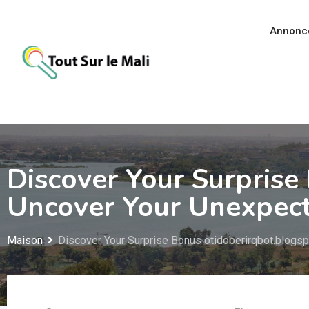
Aller
au
Annonc
contenu
Discover Your Surprise
Uncover Your Unexpect
Maison
Discover Your Surprise Bonus otidoberirqbot.blogs