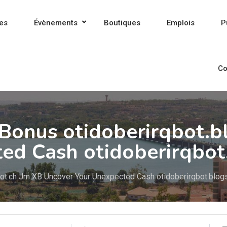
es
Évènements
Boutiques
Emplois
P
Co
 Bonus otidoberirqbot.b
ed Cash otidoberirqbot
pot.ch Jm XB Uncover Your Unexpected Cash otidoberirqbot.blog