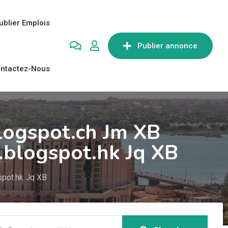
ublier Emplois
Publier annonce
ntactez-Nous
logspot.ch Jm XB
.blogspot.hk Jq XB
spot.hk Jq XB