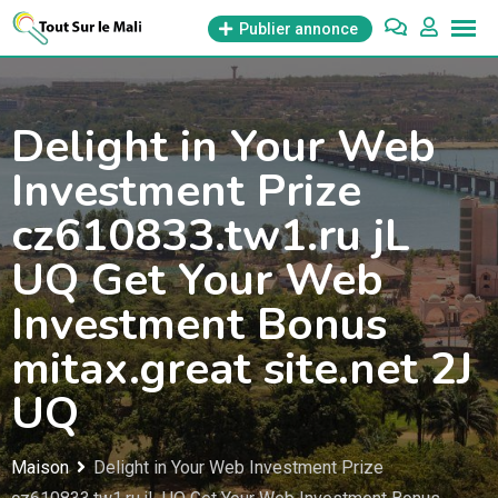
Aller
Publier annonce
au
contenu
Delight in Your Web
Investment Prize
cz610833.tw1.ru jL
UQ Get Your Web
Investment Bonus
mitax.great site.net 2J
UQ
Maison
Delight in Your Web Investment Prize