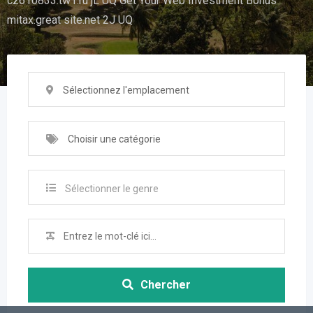
cz610833.tw1.ru jL UQ Get Your Web Investment Bonus
mitax.great site.net 2J UQ
Sélectionnez l'emplacement
Choisir une catégorie
Sélectionner le genre
Chercher