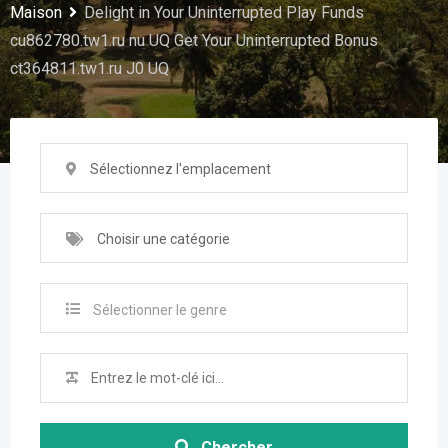
Maison
Delight in Your Uninterrupted Play Funds
cu862780.tw1.ru nu UQ Get Your Uninterrupted Bonus
ct364811.tw1.ru J0 UQ
Sélectionnez l'emplacement
Choisir une catégorie
Sélectionner le genre
Chercher