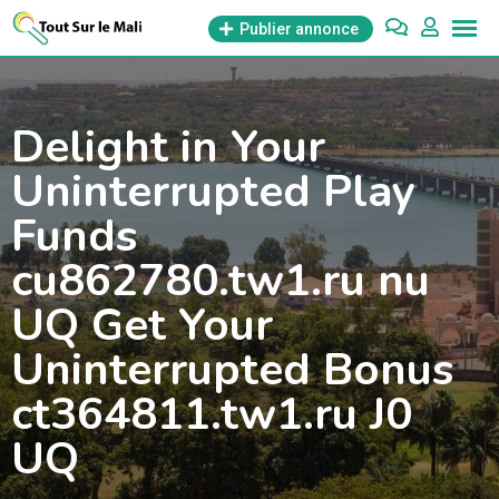
Aller
Publier annonce
au
contenu
Delight in Your
Uninterrupted Play
Funds
cu862780.tw1.ru nu
UQ Get Your
Uninterrupted Bonus
ct364811.tw1.ru J0
UQ