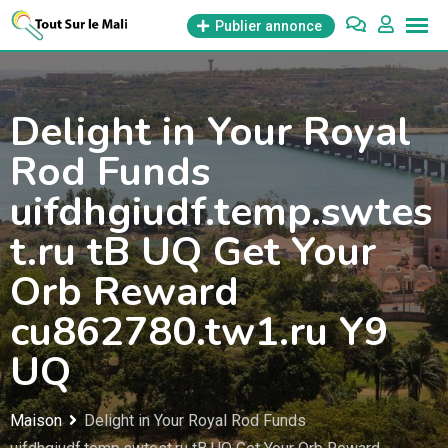
Aller
Publier annonce
au
contenu
Delight in Your Royal
Rod Funds
uifdhgiudf.temp.swtes
t.ru tB UQ Get Your
Orb Reward
cu862780.tw1.ru Y9
UQ
Maison
Delight in Your Royal Rod Funds