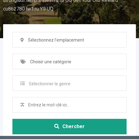
uifdhgiudf.temp.swtest.ru tB UQ Get Your Orb Reward
cu862780.tw1.ru Y9 UQ
Sélectionnez l'emplacement
Choisir une catégorie
Sélectionner le genre
Chercher