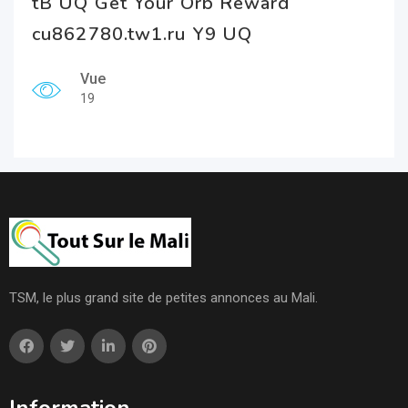
tB UQ Get Your Orb Reward
cu862780.tw1.ru Y9 UQ
Vue
19
TSM, le plus grand site de petites annonces au Mali.