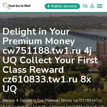
Aller
Publier annonce
au
contenu
Delight in Your
Premium Money
cw751188.tw1.ru 4j
UQ Collect Your First
Class Reward
cz610833.tw1.ru 8x
UQ
Maison
Delight in Your Premium Money cw751188.tw1.ru