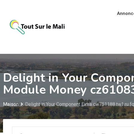
Aller
au
Annonc
contenu
Delight in Your Compo
Module Money cz61083
Maison
Delight in Your Component Extra cw751188.tw1.ru 