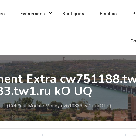
es
Évènements
Boutiques
Emplois
P
Co
nent Extra cw751188.tw
3.tw1.ru kO UQ
fq UQ Get Your Module Money cz610833.tw1.ru kO UQ