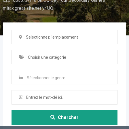
cz610833.tw1.ru ok UQ Get Your Secondary Games
mitax.great site.net yr UQ
Sélectionnez l'emplacement
Choisir une catégorie
Sélectionner le genre
Chercher