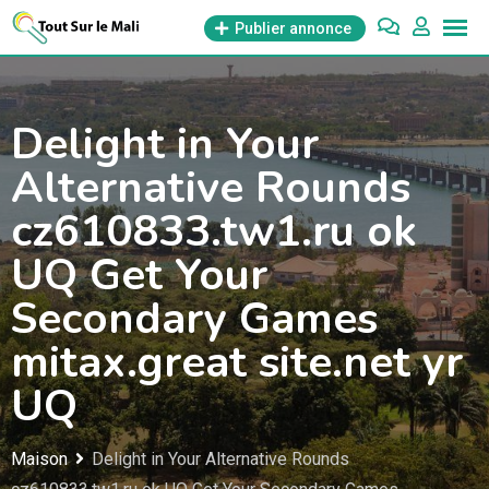
Aller
Publier annonce
au
contenu
Delight in Your
Alternative Rounds
cz610833.tw1.ru ok
UQ Get Your
Secondary Games
mitax.great site.net yr
UQ
Maison
Delight in Your Alternative Rounds