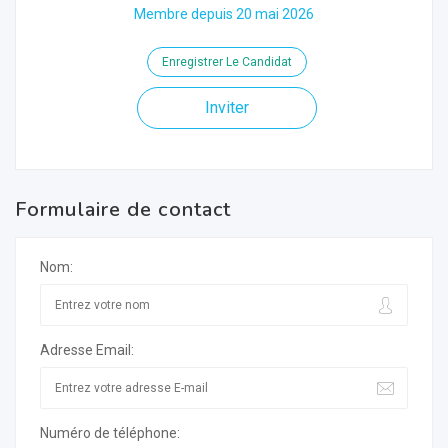
Membre depuis 20 mai 2026
Enregistrer Le Candidat
Inviter
Formulaire de contact
Nom:
Adresse Email:
Numéro de téléphone: