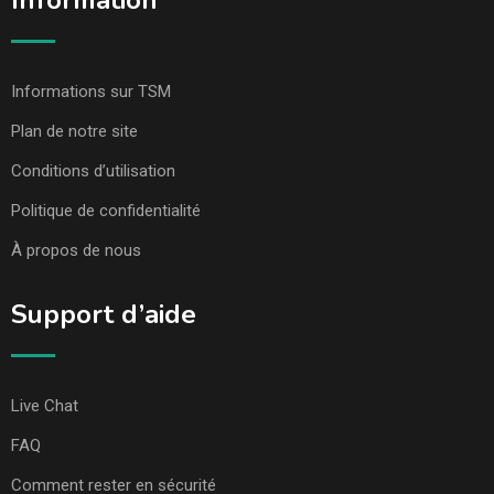
Information
Informations sur TSM
Plan de notre site
Conditions d’utilisation
Politique de confidentialité
À propos de nous
Support d’aide
Live Chat
FAQ
Comment rester en sécurité