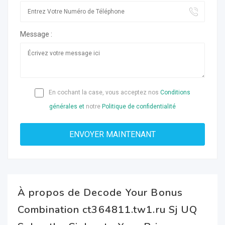
Message :
En cochant la case, vous acceptez nos
Conditions
générales et
notre
Politique de confidentialité
À propos de Decode Your Bonus
Combination ct364811.tw1.ru Sj UQ