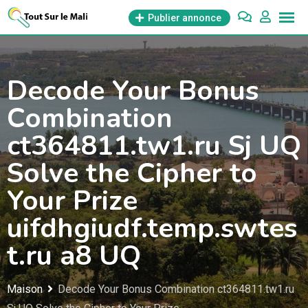
Aller
Publier annonce
au
contenu
Decode Your Bonus
Combination
ct364811.tw1.ru Sj UQ
Solve the Cipher to
Your Prize
uifdhgiudf.temp.swtes
t.ru a8 UQ
Maison
Decode Your Bonus Combination ct364811.tw1.ru