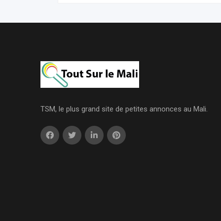
TSM, le plus grand site de petites annonces au Mali.