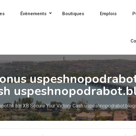
es
Évènements
Boutiques
Emplois
P
Co
Bonus uspeshnopodrabo
ash uspeshnopodrabot.b
spot.hk bH XB Secure Your Victory Cash uspeshnopodrabot.blog