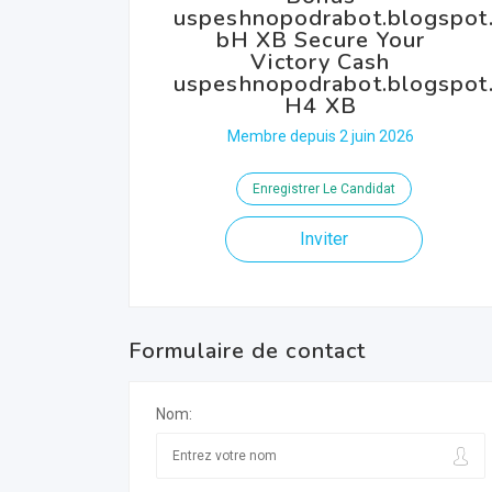
uspeshnopodrabot.blogspot
bH XB Secure Your
Victory Cash
uspeshnopodrabot.blogspot
H4 XB
Membre depuis 2 juin 2026
Enregistrer Le Candidat
Inviter
Formulaire de contact
Nom: