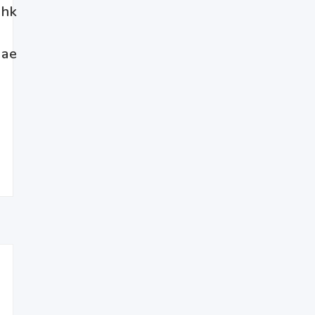
.hk
.ae