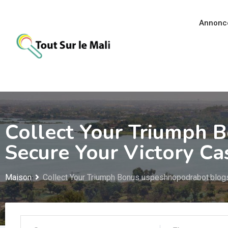
Aller
au
Annonc
contenu
Collect Your Triumph 
Secure Your Victory C
Maison
Collect Your Triumph Bonus uspeshnopodrabot.blog