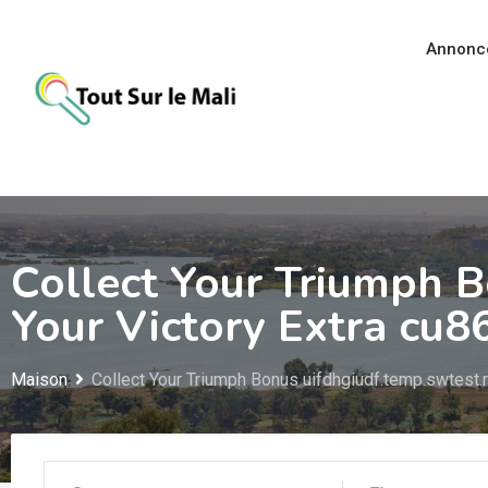
Aller
au
Annonc
contenu
Collect Your Triumph 
Your Victory Extra cu
Maison
Collect Your Triumph Bonus uifdhgiudf.temp.swtest.