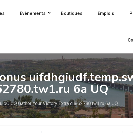
es
Évènements
Boutiques
Emplois
P
Co
Bonus uifdhgiudf.temp.s
862780.tw1.ru 6a UQ
ru dO UQ Gather Your Victory Extra cu862780.tw1.ru 6a UQ