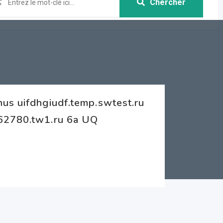
Chercher
us uifdhgiudf.temp.swtest.ru
862780.tw1.ru 6a UQ