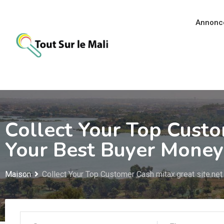
Aller
au
Annonc
contenu
Collect Your Top Custo
Your Best Buyer Mone
Maison
Collect Your Top Customer Cash mitax.great site.n