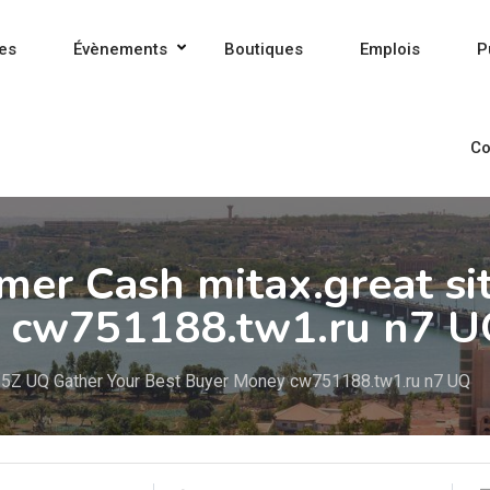
es
Évènements
Boutiques
Emplois
P
Co
mer Cash mitax.great si
y cw751188.tw1.ru n7 
et 5Z UQ Gather Your Best Buyer Money cw751188.tw1.ru n7 UQ