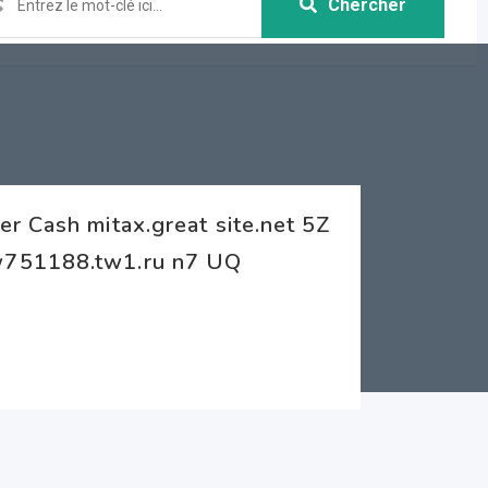
Chercher
r Cash mitax.great site.net 5Z
w751188.tw1.ru n7 UQ