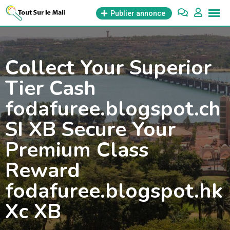
Aller
Publier annonce
au
contenu
Collect Your Superior
Tier Cash
fodafuree.blogspot.ch
SI XB Secure Your
Premium Class
Reward
fodafuree.blogspot.hk
Xc XB