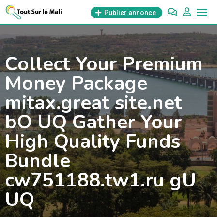
Aller
Publier annonce
au
contenu
Collect Your Premium
Money Package
mitax.great site.net
bO UQ Gather Your
High Quality Funds
Bundle
cw751188.tw1.ru gU
UQ