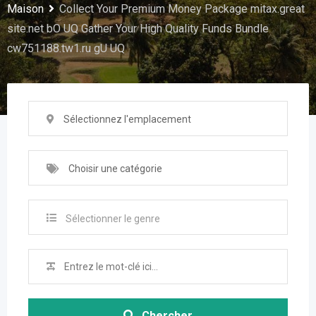
Maison
Collect Your Premium Money Package mitax.great
site.net bO UQ Gather Your High Quality Funds Bundle
cw751188.tw1.ru gU UQ
Sélectionnez l'emplacement
Choisir une catégorie
Sélectionner le genre
Chercher