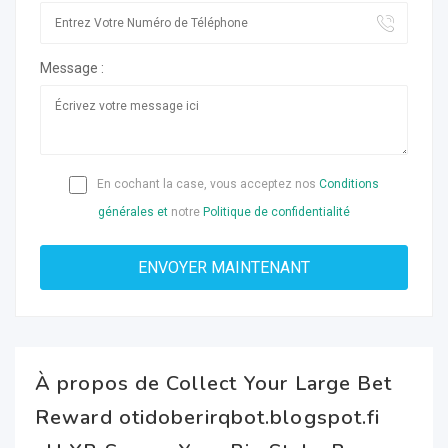
Message :
En cochant la case, vous acceptez nos
Conditions
générales et
notre
Politique de confidentialité
À propos de Collect Your Large Bet
Reward otidoberirqbot.blogspot.fi