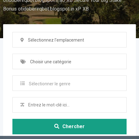
otidoberirqbot.blogspot.fi aU XB Secure Your Big Stake
Bonus otidoberirqbot.blogspot.in xP XB
Sélectionnez l'emplacement
Choisir une catégorie
Sélectionner le genre
Chercher