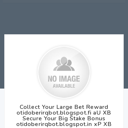
Collect Your Large Bet Reward
otidoberirqbot.blogspot.fi aU XB
Secure Your Big Stake Bonus
otidoberirqbot.blogspot.in xP XB