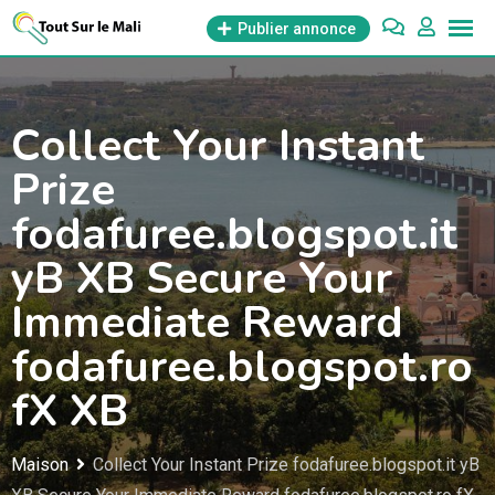
Aller
Publier annonce
au
contenu
Collect Your Instant
Prize
fodafuree.blogspot.it
yB XB Secure Your
Immediate Reward
fodafuree.blogspot.ro
fX XB
Maison
Collect Your Instant Prize fodafuree.blogspot.it yB