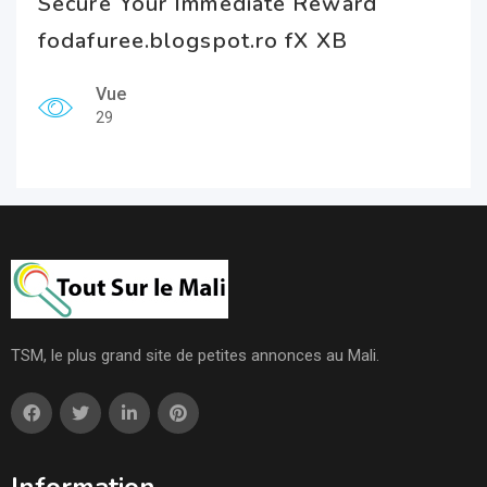
Secure Your Immediate Reward
fodafuree.blogspot.ro fX XB
Vue
29
TSM, le plus grand site de petites annonces au Mali.