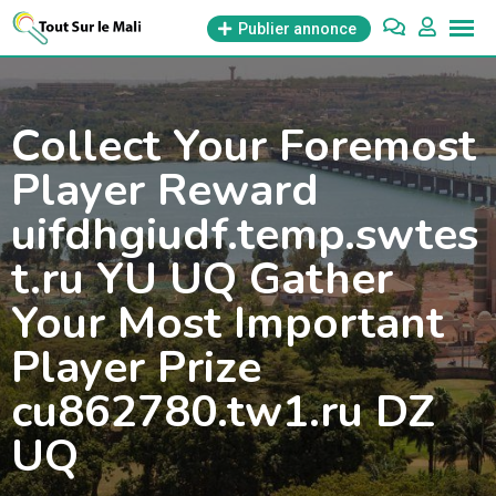
Aller
Publier annonce
au
contenu
Collect Your Foremost
Player Reward
uifdhgiudf.temp.swtes
t.ru YU UQ Gather
Your Most Important
Player Prize
cu862780.tw1.ru DZ
UQ