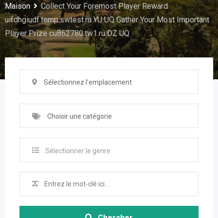
Maison
Collect Your Foremost Player Reward
uifdhgiudf.temp.swtest.ru YU UQ Gather Your Most Important
Player Prize cu862780.tw1.ru DZ UQ
Sélectionnez l'emplacement
Choisir une catégorie
Sélectionner le genre
Chercher